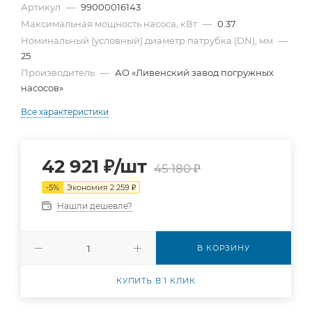
Артикул
—
99000016143
Максимальная мощность насоса, кВт
—
0.37
Номинальный (условный) диаметр патрубка (DN), мм
—
25
Производитель
—
АО «Ливенский завод погружных
насосов»
Все характеристики
42 921
₽
/шт
45 180
₽
-
5
%
Экономия
2 259
₽
Нашли дешевле?
В КОРЗИНУ
КУПИТЬ В 1 КЛИК