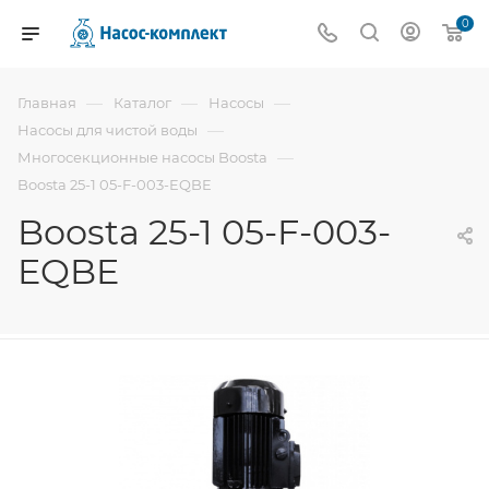
0
—
—
—
Главная
Каталог
Насосы
—
Насосы для чистой воды
—
Многосекционные насосы Boosta
Boosta 25-1 05-F-003-EQBE
Boosta 25-1 05-F-003-
EQBE