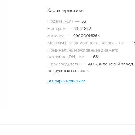
Характеристики
Подача, м3/ч
—
33
Напор, м
—
131,2-81,2
Артикул
—
99000016264
Максимальная мощность насоса, кВт
—
1
Номинальный (условный) диаметр
патрубка (DN), мм
—
65
Производитель
—
АО «Ливенский завод
погружных насосов»
Все характеристики