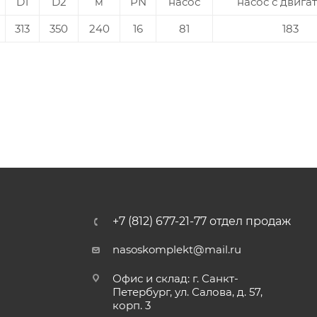
D1
D2
м
PN
насос
насос с двига
313
350
240
16
81
183
+7 (812) 677-21-77 отдел продаж
nasoskomplekt@mail.ru
Офис и склад: г. Санкт-
Петербург, ул. Салова, д. 57,
корп. 3