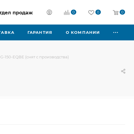
 отдел продаж
0
0
0
ТАВКА
ГАРАНТИЯ
О КОМПАНИИ
A-G-150-EQBE (снят с производства)