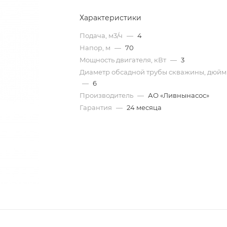
Характеристики
Подача, м3/ч
—
4
Напор, м
—
70
Mощность двигателя, кВт
—
3
Диаметр обсадной трубы скважины, дюйм
—
6
Производитель
—
АО «Ливнынасос»
Гарантия
—
24 месяца