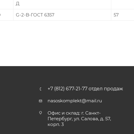
Д
0
G-2-B-ГОСТ 6357
57
+7 (812) 677-21-77 отдел продаж
nasoskomplekt@mail.ru
Офис и склад: г. Санкт-
Петербург, ул. Салова, д. 57,
корп. 3