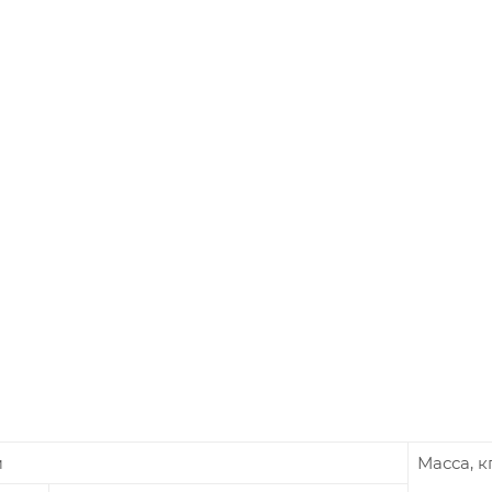
м
Масса, к