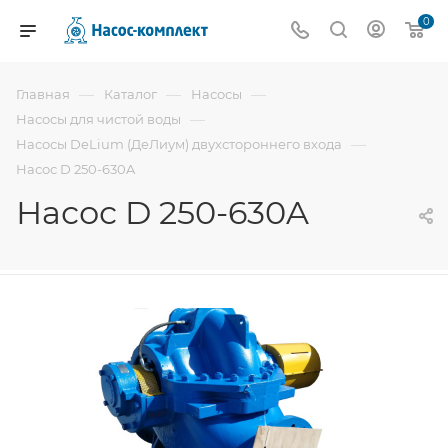
0
—
—
—
Главная
Каталог
Насосы
—
Насосы для чистой воды
—
Насосы DeLium (ДеЛиум) двухстороннего входа
Насос D 250-630A
Насос D 250-630A