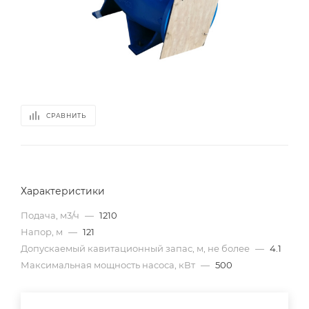
СРАВНИТЬ
Характеристики
Подача, м3/ч
—
1210
Напор, м
—
121
Допускаемый кавитационный запас, м, не более
—
4.1
Максимальная мощность насоса, кВт
—
500