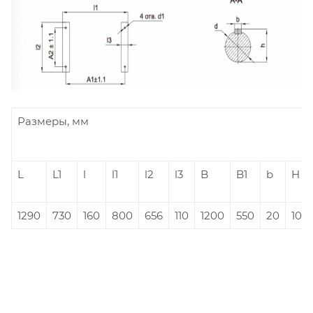
Размеры, мм
L
L1
l
l1
l2
l3
B
B1
b
H
1290
730
160
800
656
110
1200
550
20
108