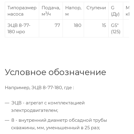
Типоразмер
Подача,
Напор,
Ступени
G
Мощ
3
насоса
м
/ч
м
(Ду)
кВт
ЭЦВ 8-77-
77
180
15
G5"
180 нро
(125)
Условное обозначение
Например, ЭЦВ 8-77-180, где :
ЭЦВ - агрегат с комплектацией
электродвигателем;
8 - внутренний диаметр обсадной трубы
скважины, мм, уменьшенный в 25 раз;