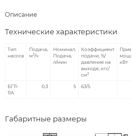
Описание
Технические характеристики
Тип
Подача,
Номинал.
Коэффициент
Приво
3
насоса
м
/ч
Подача,
подачи, %/
мощно
л/мин
давление на
кВт
выходе, кгс/
2
см
БГ11-
0,3
5
63/5
11А
Габаритные размеры