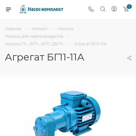
0
—
—
—
Главная
Каталог
Насосы
—
Насосы для нефтепродуктов
—
Насосы Г11-, БГ11-, АГ-11, ДБГ11-
Агрегат БГ11-11А
Агрегат БГ11-11А