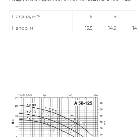
3
Подача, м
/ч
6
9
Напор, м
15,5
14,9
14