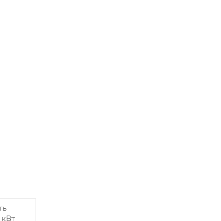
ть
 кВт