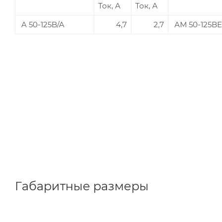
Ток, А
Ток, А
A 50-125B/A
4,7
2,7
AM 50-125B
Габаритные размеры