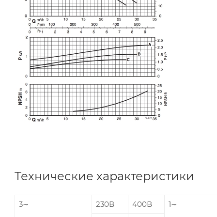
Технические характеристики
3∼
230В
400В
1∼