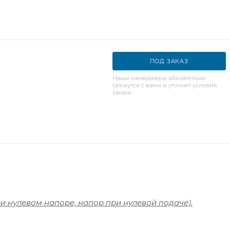
ПОД ЗАКАЗ
Наши менеджеры обязательно
свяжутся с вами и уточнят условия
заказа
и нулевом напоре, напор при нулевой подаче).