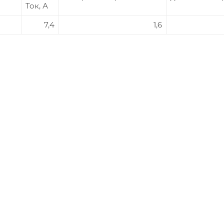
Ток, А
E
7,4
1,6