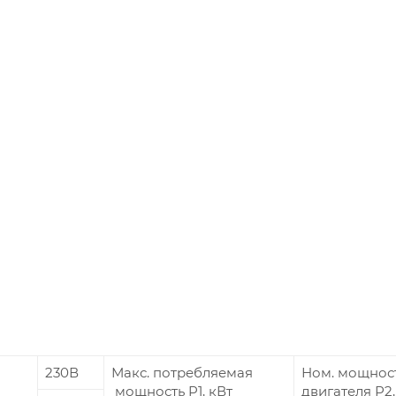
230В
Макс. потребляемая
Ном. мощнос
мощность P1, кВт
двигателя Р2,