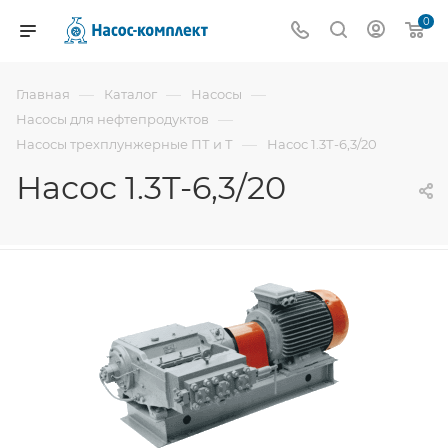
0
—
—
—
Главная
Каталог
Насосы
—
Насосы для нефтепродуктов
—
Насосы трехплунжерные ПТ и Т
Насос 1.3Т-6,3/20
Насос 1.3Т-6,3/20