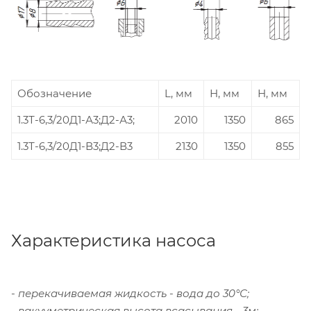
Обозначение
L, мм
Н, мм
Н, мм
1.3Т-6,3/20Д1-А3;Д2-А3;
2010
1350
865
1.3Т-6,3/20Д1-В3;Д2-В3
2130
1350
855
Характеристика насоса
- перекачиваемая жидкость - вода до 30°С;
- вакууметрическая высота всасывания - 3м;