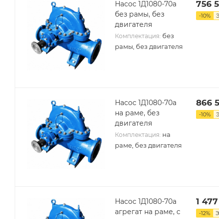
756 
Насос 1Д1080-70а
без рамы, без
-
10
%
двигателя
без
Комплектация:
рамы, без двигателя
866 
Насос 1Д1080-70а
на раме, без
-
10
%
двигателя
на
Комплектация:
раме, без двигателя
1 477
Насос 1Д1080-70а
агрегат на раме, с
-
12
%