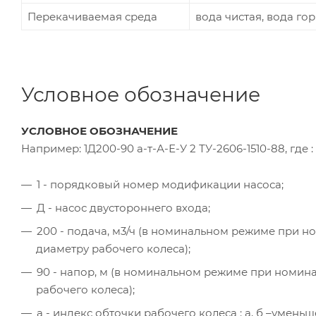
Перекачиваемая среда
вода чистая, вода го
Условное обозначение
УСЛОВНОЕ ОБОЗНАЧЕНИЕ
Например: 1Д200-90 а-т-А-Е-У 2 ТУ-2606-1510-88, где :
1 - порядковый номер модификации насоса;
Д - насос двустороннего входа;
200 - подача, м3/ч (в номинальном режиме при н
диаметру рабочего колеса);
90 - напор, м (в номинальном режиме при номин
рабочего колеса);
а - индекс обточки рабочего колеса : а, б –умен