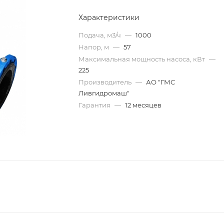
Характеристики
Подача, м3/ч
—
1000
Напор, м
—
57
Максимальная мощность насоса, кВт
—
225
Производитель
—
АО "ГМС
Ливгидромаш"
Гарантия
—
12 месяцев