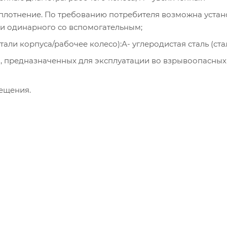
е уплотнение. По требованию потребителя возможна уста
ли одинарного со вспомогательным;
али корпуса/рабочее колесо):А- углеродистая сталь (стал
ов), предназначенных для эксплуатации во взрывоопасных 
мещения.