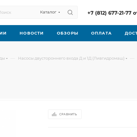
Каталог
+7 (812) 677-21-77
ИИ
НОВОСТИ
ОБЗОРЫ
ОПЛАТА
ДОС
—
—
оды
Насосы двустороннего входа Д и 1Д (Ливгидромаш)
СРАВНИТЬ