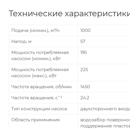
Технические характеристик
Подача (номин.), м³/ч
1000
Напор, м
57
Мощность потребляемая
195
насосом (номин.), кВт
Мощность потребляемая
225
насосом (макс.), кВт
Частота вращения, об/мин
1450
Частота вращения, c˜¹
24.2
Тип конструкции насоса
двухстороннего вход
Область применения
водозабор поверхнос
поддержание пластов