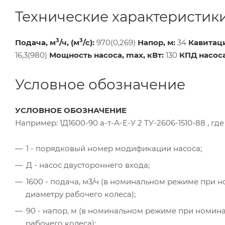
Технические характеристик
3
3
Подача, м
/ч, (м
/с):
970(0,269)
Напор, м:
34
Кавитаци
16,3(980)
Мощность насоса, max, кВт:
130
КПД насоса
Условное обозначение
УСЛОВНОЕ ОБОЗНАЧЕНИЕ
Например: 1Д1600-90 а-т-А-Е-У 2 ТУ-2606-1510-88 , где 
1 - порядковый номер модификации насоса;
Д - насос двустороннего входа;
1600 - подача, м3/ч (в номинальном режиме при 
диаметру рабочего колеса);
90 - напор, м (в номинальном режиме при номин
рабочего колеса);