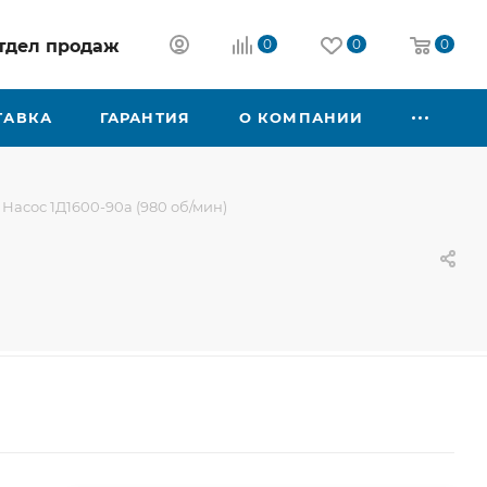
 отдел продаж
0
0
0
ТАВКА
ГАРАНТИЯ
О КОМПАНИИ
Насос 1Д1600-90а (980 об/мин)