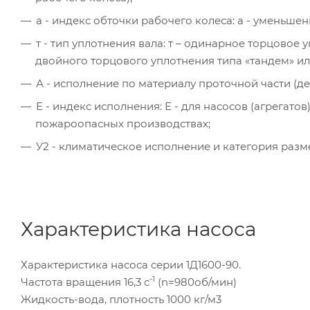
а - индекс обточки рабочего колеса: а - уменьше
т - тип уплотнения вала: т – одинарное торцово
двойного торцового уплотнения типа «тандем» и
А - исполнение по материалу проточной части (дет
Е - индекс исполнения: Е - для насосов (агрегат
пожароопасных производствах;
У2 - климатическое исполнение и категория раз
Характеристика насоса
Характеристика насоса серии 1Д1600-90.
-1
Частота вращения 16,3 с
(n=980об/мин)
Жидкость-вода, плотность 1000 кг/м3