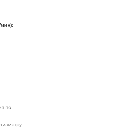
/мин):
ия по
 диаметру