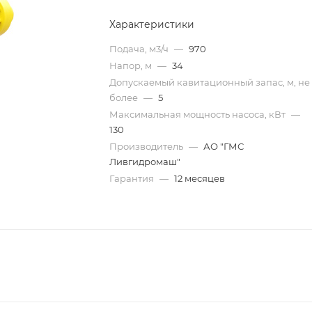
Характеристики
Подача, м3/ч
—
970
Напор, м
—
34
Допускаемый кавитационный запас, м, не
более
—
5
Максимальная мощность насоса, кВт
—
130
Производитель
—
АО "ГМС
Ливгидромаш"
Гарантия
—
12 месяцев