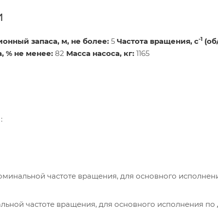
и
-1
онный запаса, м, не более:
5
Частота вращения, с
(об
, % не менее:
82
Масса насоса, кг:
1165
:
номинальной частоте вращения, для основного исполнен
альной частоте вращения, для основного исполнения по