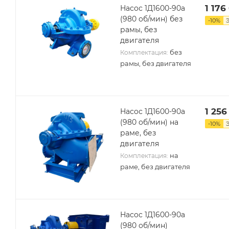
1 176
Насос 1Д1600-90а
(980 об/мин) без
-
10
%
рамы, без
двигателя
без
Комплектация:
рамы, без двигателя
1 256
Насос 1Д1600-90а
(980 об/мин) на
-
10
%
раме, без
двигателя
на
Комплектация:
раме, без двигателя
Насос 1Д1600-90а
(980 об/мин)