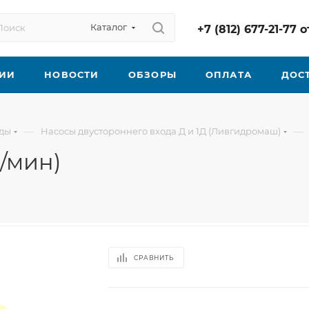
Каталог
+7 (812) 677-21-77
ИИ
НОВОСТИ
ОБЗОРЫ
ОПЛАТА
ДОС
—
—
оды
Насосы двустороннего входа Д и 1Д (Ливгидромаш)
б/мин)
СРАВНИТЬ