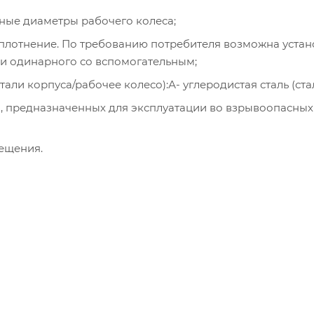
нные диаметры рабочего колеса;
е уплотнение. По требованию потребителя возможна уста
ли одинарного со вспомогательным;
али корпуса/рабочее колесо):А- углеродистая сталь (стал
ов), предназначенных для эксплуатации во взрывоопасных 
мещения.