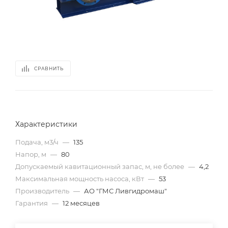
СРАВНИТЬ
Характеристики
Подача, м3/ч
—
135
Напор, м
—
80
Допускаемый кавитационный запас, м, не более
—
4,2
Максимальная мощность насоса, кВт
—
53
Производитель
—
АО "ГМС Ливгидромаш"
Гарантия
—
12 месяцев