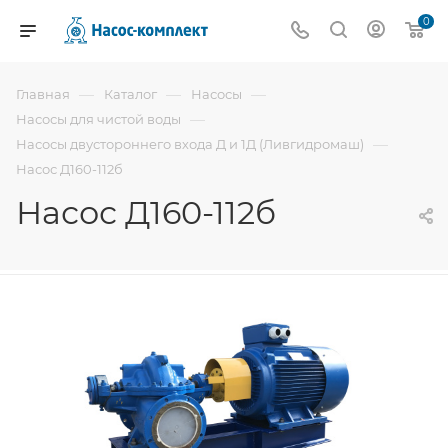
0
—
—
—
Главная
Каталог
Насосы
—
Насосы для чистой воды
—
Насосы двустороннего входа Д и 1Д (Ливгидромаш)
Насос Д160-112б
Насос Д160-112б