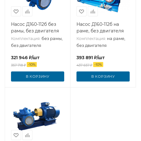
Насос Д160-112б без
Насос Д160-112б на
рамы, без двигателя
раме, без двигателя
без рамы,
на раме,
Комплектация:
Комплектация:
без двигателя
без двигателя
321 946
₽
/шт
393 891
₽
/шт
-
10
%
-
10
%
357 718
₽
437 657
₽
В КОРЗИНУ
В КОРЗИНУ