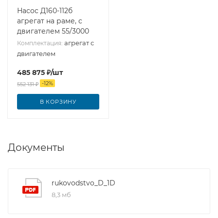
Насос Д160-112б
агрегат на раме, с
двигателем 55/3000
агрегат с
Комплектация:
двигателем
485 875
₽
/шт
-
12
%
552 131
₽
В КОРЗИНУ
Документы
rukovodstvo_D_1D
8,3 мб