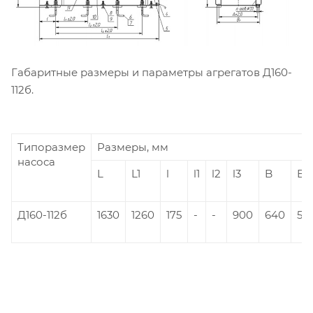
Габаритные размеры и параметры агрегатов Д160-
112б.
Типоразмер
Размеры, мм
насоса
L
L1
l
l1
l2
l3
B
B1
Д160-112б
1630
1260
175
-
-
900
640
510