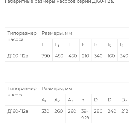
Габаритные размеры насосов серии Д160-112а.
Типоразмер
Размеры, мм
насоса
L
L
l
l
l
l
l
1
1
2
3
4
Д160-112а
790
450
450
210
340
160
340
Типоразмер
Размеры, мм
насоса
A
A
A
h
D
D
D
1
2
3
1
2
Д160-112а
330
260
260
39
280
240
212
-
0,29