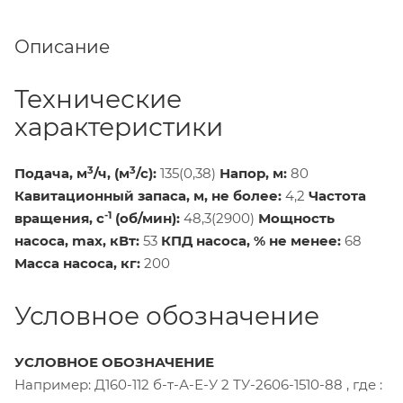
Описание
Технические
характеристики
3
3
Подача, м
/ч, (м
/с):
135(0,38)
Напор, м:
80
Кавитационный запаса, м, не более:
4,2
Частота
-1
вращения, с
(об/мин):
48,3(2900)
Мощность
насоса, max, кВт:
53
КПД насоса, % не менее:
68
Масса насоса, кг:
200
Условное обозначение
УСЛОВНОЕ ОБОЗНАЧЕНИЕ
Например: Д160-112 б-т-А-Е-У 2 ТУ-2606-1510-88 , где :