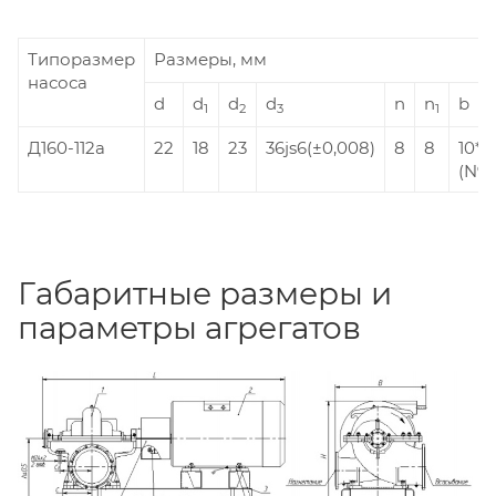
Типоразмер
Размеры, мм
насоса
d
d
d
d
n
n
b
1
2
3
1
Д160-112а
22
18
23
36js6(±0,008)
8
8
10*
(N9(
Габаритные размеры и
параметры агрегатов