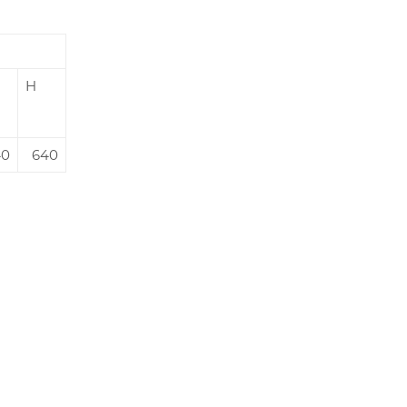
H
40
640