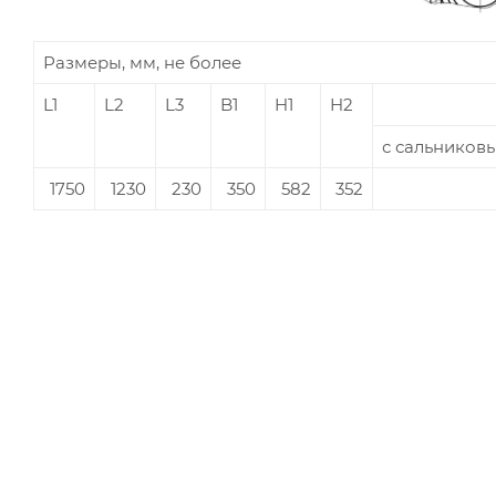
Размеры, мм, не более
L1
L2
L3
B1
H1
H2
с сальников
1750
1230
230
350
582
352