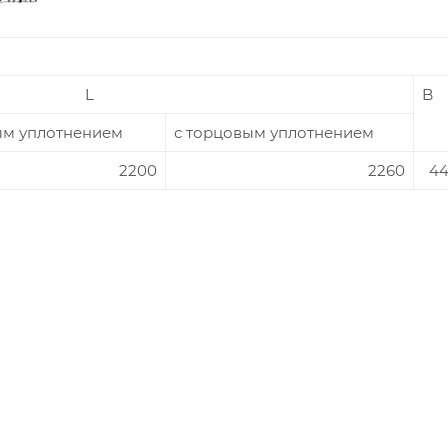
L
B
ым уплотнением
с торцовым уплотнением
2200
2260
4