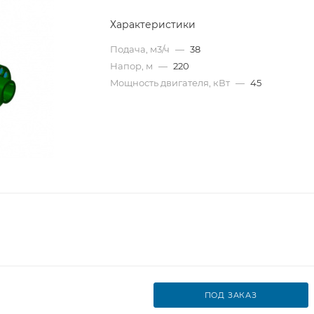
Характеристики
Подача, м3/ч
—
38
Напор, м
—
220
Mощность двигателя, кВт
—
45
ПОД ЗАКАЗ