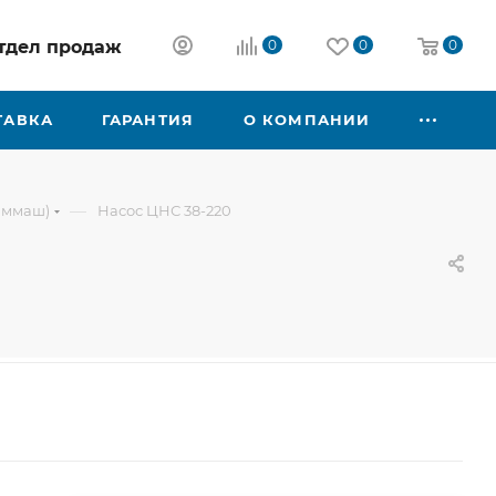
 отдел продаж
0
0
0
ТАВКА
ГАРАНТИЯ
О КОМПАНИИ
—
иммаш)
Насос ЦНС 38-220