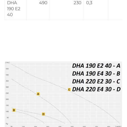
DHA
490
230
0,3
190 E2
40