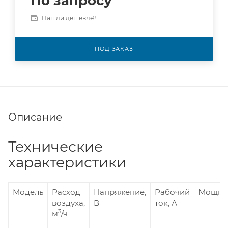
По запросу
Нашли дешевле?
ПОД ЗАКАЗ
Описание
Технические
характеристики
Модель
Расход
Напряжение,
Рабочий
Мощнос
воздуха,
В
ток, А
3
м
/ч