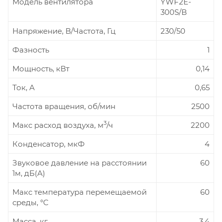
Модель вентилятора
YWF2E-
300S/В
Напряжение, В/Частота, Гц
230/50
Фазность
1
Мощность, кВт
0,14
Ток, А
0,65
Частота вращения, об/мин
2500
3
Макс расход воздуха, м
/ч
2200
Конденсатор, мкФ
4
Звуковое давление на расстоянии
60
1м, дБ(А)
Макс температура перемещаемой
60
среды, °С
Масса, кг
3,4