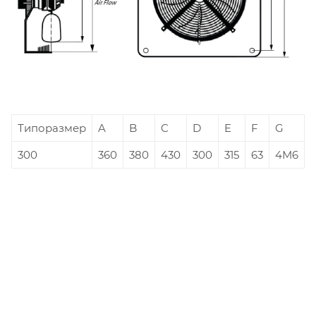
Типоразмер
A
B
C
D
E
F
G
300
360
380
430
300
315
63
4М6
-