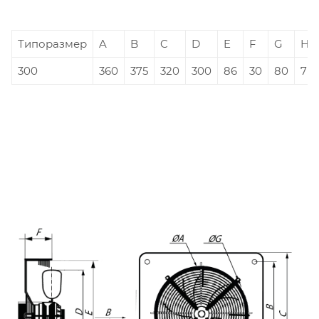
Типоразмер
A
B
C
D
E
F
G
H
300
360
375
320
300
86
30
80
7