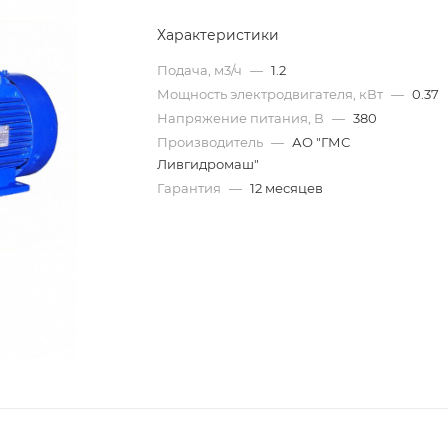
Характеристики
Подача, м3/ч
—
1.2
Мощность электродвигателя, кВт
—
0.37
Напряжение питания, В
—
380
Производитель
—
АО "ГМС
Ливгидромаш"
Гарантия
—
12 месяцев