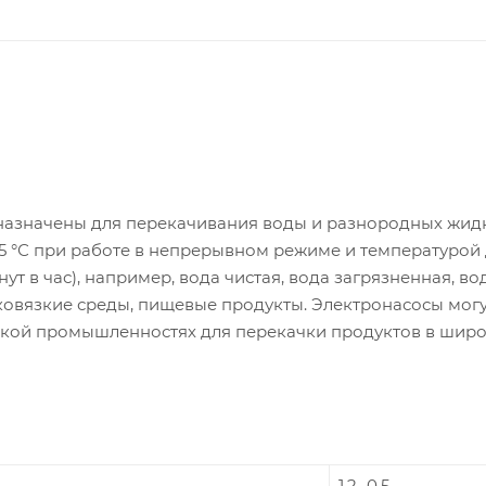
назначены для перекачивания воды и разнородных жидк
35 °С при работе в непрерывном режиме и температурой
 в час), например, вода чистая, вода загрязненная, во
ковязкие среды, пищевые продукты. Электронасосы мог
ской промышленностях для перекачки продуктов в шир
1.2...0.5