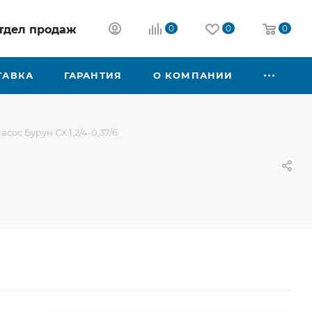
 отдел продаж
0
0
0
ТАВКА
ГАРАНТИЯ
О КОМПАНИИ
асос Бурун СХ 1,2/4-0,37/6