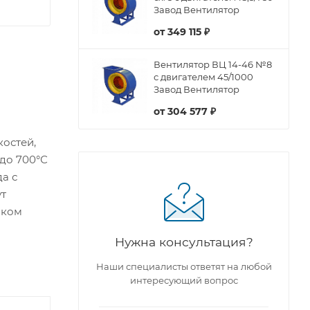
Завод Вентилятор
от
349 115 ₽
Вентилятор ВЦ 14-46 №8
с двигателем 45/1000
Завод Вентилятор
от
304 577 ₽
остей,
 до 700°С
да с
ут
оком
Нужна консультация?
Наши специалисты ответят на любой
интересующий вопрос