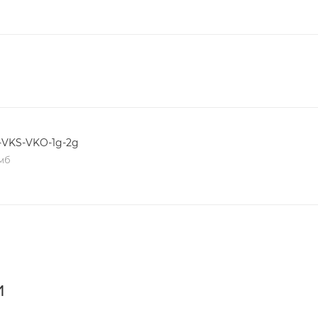
-VKS-VKO-1g-2g
 мб
и