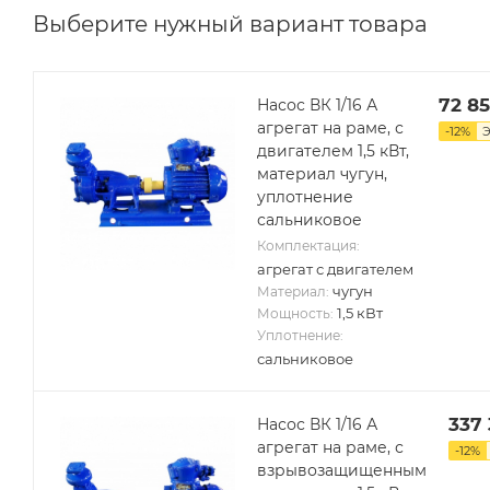
Выберите нужный вариант товара
72 8
Насос ВК 1/16 А
агрегат на раме, с
-
12
%
двигателем 1,5 кВт,
материал чугун,
уплотнение
сальниковое
Комплектация:
агрегат с двигателем
чугун
Материал:
1,5 кВт
Мощность:
Уплотнение:
сальниковое
337
Насос ВК 1/16 А
агрегат на раме, с
-
12
%
взрывозащищенным