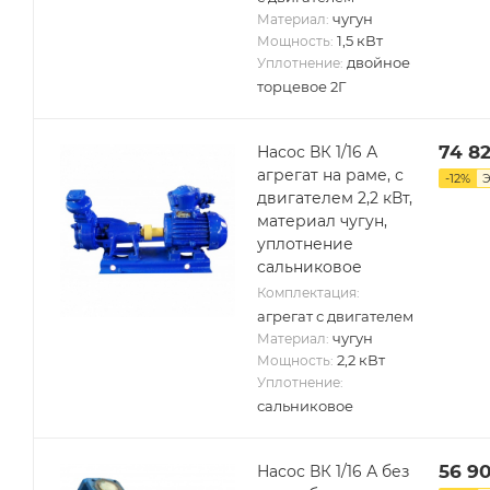
чугун
Материал:
1,5 кВт
Мощность:
двойное
Уплотнение:
торцевое 2Г
74 8
Насос ВК 1/16 А
агрегат на раме, с
-
12
%
двигателем 2,2 кВт,
материал чугун,
уплотнение
сальниковое
Комплектация:
агрегат с двигателем
чугун
Материал:
2,2 кВт
Мощность:
Уплотнение:
сальниковое
56 90
Насос ВК 1/16 А без