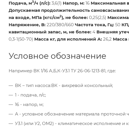
3
Подача, м
/ч (л/с):
3,6(1)
Напор, м:
16
Максимальная в
Допускаемая продолжительность самовсасывания,
2
на входе, МПа (кгс/см
), не более:
0,25(2,5)
Максимал
Напряжение, В:
220/380/660
Частота тока, Гц:
50
КПД
кавитационный запас, м, не более:
4
Внешняя утеч
0,3-1(50-70)
Масса кг, для исполнений А:
26,2
Масса 
Условное обозначение
Например ВК 1/16 А,Б,К-У3.1 ТУ 26-06-1213-81, где:
ВК – тип насоса:ВК - вихревой консольный;
1 - подача, л/с;
16 - напор, м;
А - условное обозначение материала проточной ча
У3.1 (или У2, ОМ2) - климатическое исполнение и