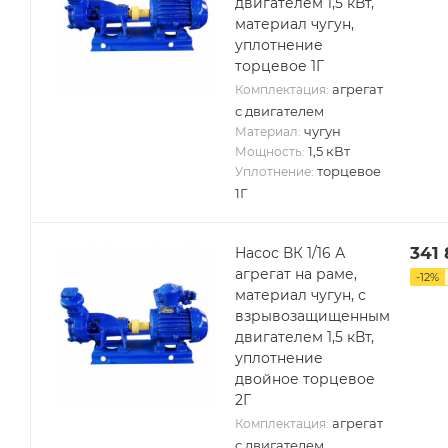
двигателем 1,5 кВт,
материал чугун,
уплотнение
торцевое 1Г
агрегат
Комплектация:
с двигателем
чугун
Материал:
1,5 кВт
Мощность:
торцевое
Уплотнение:
1Г
341 
Насос ВК 1/16 А
агрегат на раме,
-
12
%
материал чугун, с
взрывозащищенным
двигателем 1,5 кВт,
уплотнение
двойное торцевое
2Г
агрегат
Комплектация:
с двигателем