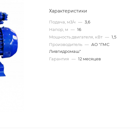
Характеристики
Подача, м3/ч
—
3,6
Напор, м
—
16
Mощность двигателя, кВт
—
1,5
Производитель
—
АО "ГМС
Ливгидромаш"
Гарантия
—
12 месяцев