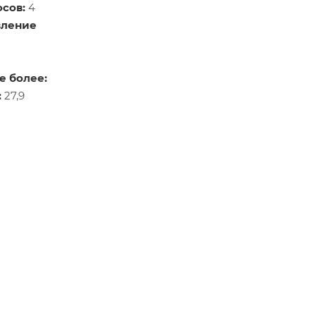
сов:
4
вление
е более:
:
27,9