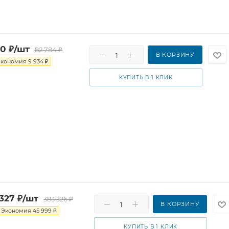
50
₽
/шт
82 784
₽
В КОРЗИНУ
Экономия
9 934
₽
КУПИТЬ В 1 КЛИК
 327
₽
/шт
383 326
₽
В КОРЗИНУ
Экономия
45 999
₽
КУПИТЬ В 1 КЛИК