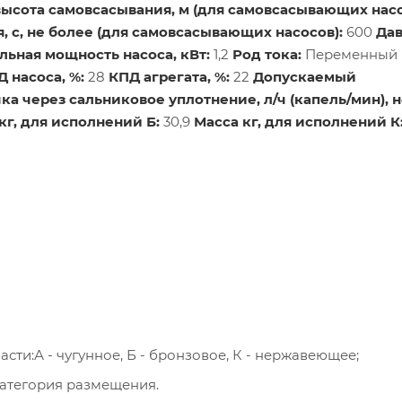
ысота самовсасывания, м (для самовсасывающих насо
 с, не более (для самовсасывающих насосов):
600
Да
ьная мощность насоса, кВт:
1,2
Род тока:
Переменный
 насоса, %:
28
КПД агрегата, %:
22
Допускаемый
ка через сальниковое уплотнение, л/ч (капель/мин), н
кг, для исполнений Б:
30,9
Масса кг, для исполнений К
сти:А - чугунное, Б - бронзовое, К - нержавеющее;
 категория размещения.