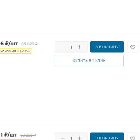
26
₽
/шт
85 029
₽
В КОРЗИНУ
Экономия
10 203
₽
КУПИТЬ В 1 КЛИК
1
₽
/шт
63 223
₽
В КОРЗИНУ