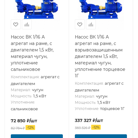
Насос ВК 1/16 А
Насос ВК 1/16 А
агрегат на раме, с
агрегат на раме, с
двигателем 1,5 кВт,
взрывозащищенным
материал чугун,
двигателем 1,5 кВт,
уплотнение
материал чугун,
сальниковое
уплотнение торцевое
1Г
агрегат с
Комплектация:
агрегат с
двигателем
Комплектация:
чугун
Материал:
двигателем
1,5 кВт
Мощность:
чугун
Материал:
Уплотнение:
1,5 кВт
Мощность:
торцевое 1Г
сальниковое
Уплотнение:
337 327
₽
/шт
72 850
₽
/шт
-
12
%
-
12
%
383 326
₽
82 784
₽