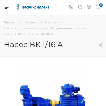
0
—
—
—
Главная
Каталог
Насосы
—
—
Насосы для чистой воды
Вихревые насосы
—
Насосы ВК
Насос ВК 1/16 А
Насос ВК 1/16 А