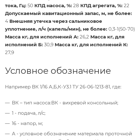
тока, Гц:
50
КПД насоса, %:
28
КПД агрегата, %:
22
Допускаемый кавитационный запас, м, не более:
4
Внешняя утечка через сальниковое
уплотнение, л/ч (капель/мин), не более:
0,3-1(50-70)
Масса кг, для исполнений А:
26,2
Масса кг, для
исполнений Б:
30,9
Масса кг, для исполнений К:
27,9
Условное обозначение
Например ВК 1/16 А,Б,К-У3.1 ТУ 26-06-1213-81, где:
ВК – тип насоса:ВК - вихревой консольный;
1 - подача, л/с;
16 - напор, м;
А - условное обозначение материала проточной