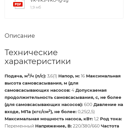
VK-VKS-VKO-1g-2g
1,9 мб
Описание
Технические
характеристики
3
Подача, м
/ч (л/с):
3,6(1)
Напор, м:
16
Максимальная
высота самовсасывания, м (для
самовсасывающих насосов:
4
Допускаемая
продолжительность самовсасывания, с, не более
(для самовсасывающих насосов):
600
Давление на
2
входе, МПа (кгс/см
), не более:
0,25(2,5)
Максимальная мощность насоса, кВт:
1,2
Род тока:
Переменный
Напряжение, В:
220/380/660
Частота