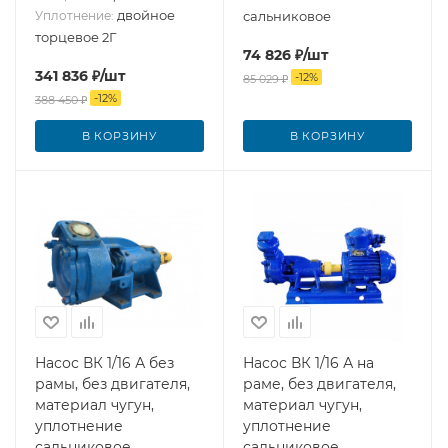
двойное
Уплотнение:
сальниковое
торцевое 2Г
74 826
₽
/шт
341 836
₽
/шт
-
12
%
85 029
₽
-
12
%
388 450
₽
В КОРЗИНУ
В КОРЗИНУ
Насос ВК 1/16 А без
Насос ВК 1/16 А на
рамы, без двигателя,
раме, без двигателя,
материал чугун,
материал чугун,
уплотнение
уплотнение
сальниковое
сальниковое