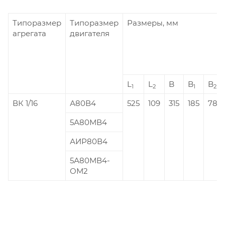
Типоразмер
Типоразмер
Размеры, мм
агрегата
двигателя
L
L
B
B
B
1
2
1
2
ВК 1/16
А80В4
525
109
315
185
78
5А80МВ4
АИР80В4
5А80МВ4-
ОМ2