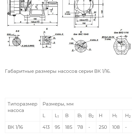
Габаритные размеры насосов серии ВК 1/16.
Типоразмер
Размеры, мм
насоса
L
L
B
B
B
H
H
H
1
1
2
1
2
ВК 1/16
413
95
185
78
-
250
108
-